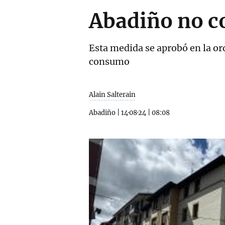
Abadiño no c
Esta medida se aprobó en la or
consumo
Alain Salterain
Abadiño
|
14·08·24
|
08:08