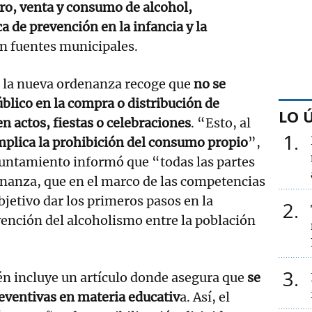
ro, venta y consumo de alcohol,
ca de prevención en la infancia y la
 fuentes municipales.
e la nueva ordenanza recoge que
no se
úblico en la compra o distribución de
LO 
n actos, fiestas o celebraciones
. “Esto, al
1
plica la prohibición del consumo propio
”,
yuntamiento informó que “todas las partes
enanza, que en el marco de las competencias
bjetivo dar los primeros pasos en la
2
vención del alcoholismo entre la población
3
n incluye un artículo donde asegura que
se
ventivas en materia educativ
a. Así, el