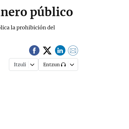
inero público
ica la prohibición del
Itzuli
Entzun