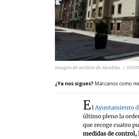
Imagen de archivo de Abadiño
AYUN
¿Ya nos sigues?
Márcanos como me
E
l
Ayuntamiento d
último pleno la ord
que recoge cuatro pu
medidas de control, 