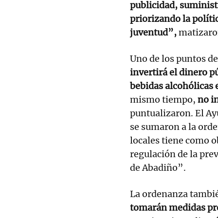
publicidad, suminist
priorizando la políti
juventud”,
matizaron
Uno de los puntos d
invertirá el dinero p
bebidas alcohólicas e
mismo tiempo,
no im
puntualizaron. El A
se sumaron a la ord
locales tiene como o
regulación de la pre
de Abadiño”.
La ordenanza tambié
tomarán medidas pre