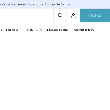
o
Cribado cáncer
Incendios
Policía de Santurtzi
Aeropuerto de Bilba
Kiosko
KOSTALDEA
TXORIERRI
ENKARTERRI
MUNICIPIOS