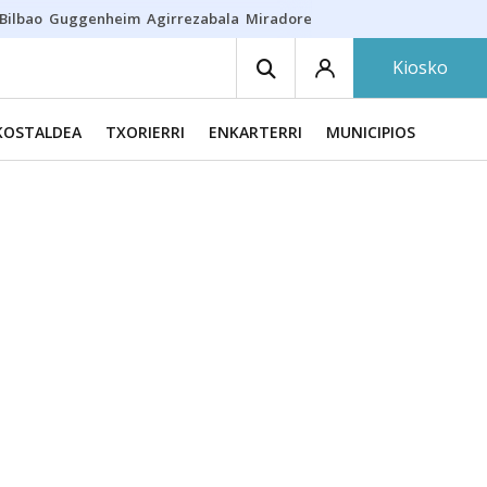
Bilbao
Guggenheim
Agirrezabala
Miradores en Bilbao
Arrese
Sequí
Kiosko
KOSTALDEA
TXORIERRI
ENKARTERRI
MUNICIPIOS