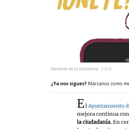
Anuncio de la iniciativa.
E.U.
¿Ya nos sigues?
Márcanos como me
E
l
Ayuntamiento d
mejora continua con
la ciudadanía.
En con