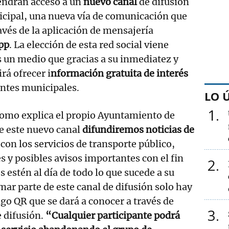
tendrán acceso a un
nuevo canal
de difusión
cipal, una nueva vía de comunicación que
ravés de la aplicación de mensajería
pp
. La elección de esta red social viene
 un medio que gracias a su inmediatez y
irá ofrecer i
nformación gratuita de interés
ntes municipales.
LO 
1
 como explica el propio Ayuntamiento de
e este nuevo canal
difundiremos noticias de
con los servicios de transporte público,
s y posibles avisos importantes con el fin
2
 estén al día de todo lo que sucede a su
mar parte de este canal de difusión solo hay
go QR que se dará a conocer a través de
3
 difusión.
“Cualquier participante podrá