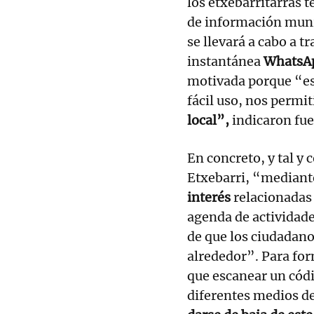
los etxebarritarras 
de información muni
se llevará a cabo a t
instantánea
WhatsA
motivada porque “es
fácil uso, nos permit
local”,
indicaron fue
En concreto, y tal y
Etxebarri, “mediant
interés
relacionadas 
agenda de actividade
de que los ciudadanos
alrededor”. Para for
que escanear un códi
diferentes medios de