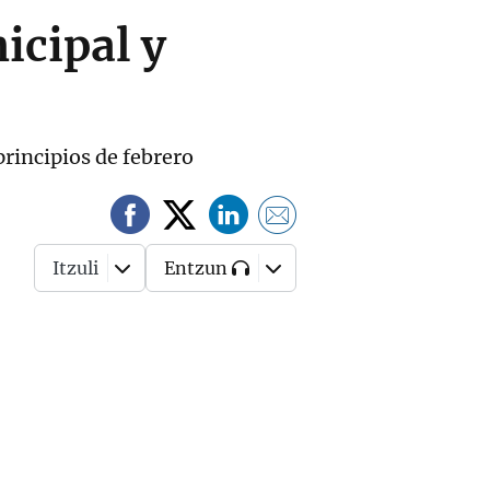
icipal y
rincipios de febrero
Itzuli
Entzun