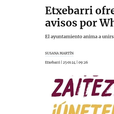
Etxebarri ofr
avisos por W
El ayuntamiento anima a unirse
SUSANA MARTÍN
Etxebarri
|
25·01·24
|
09:26