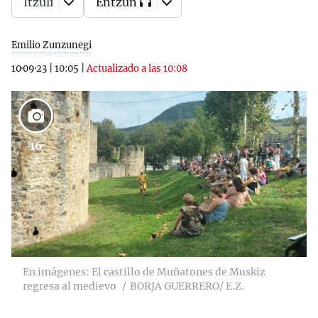
Itzuli
Entzun
Emilio Zunzunegi
10·09·23
|
10:05
|
Actualizado a las 10:08
16
En imágenes: El castillo de Muñatones de Muskiz
regresa al medievo
BORJA GUERRERO/ E.Z.