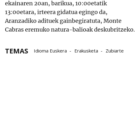
ekainaren 20an, barikua, 10:00etatik
13:00etara, irteera gidatua egingo da,
Aranzadiko adituek gainbegiratuta, Monte
Cabras eremuko natura-balioak deskubritzeko.
TEMAS
Idioma Euskera
Erakusketa
Zubiarte