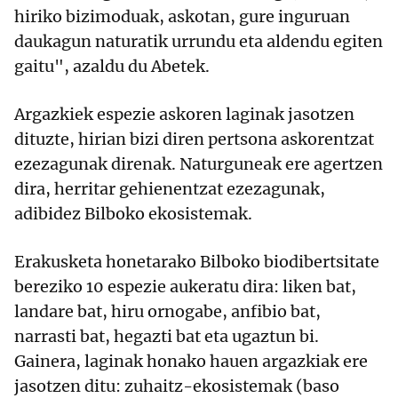
hiriko bizimoduak, askotan, gure inguruan
daukagun naturatik urrundu eta aldendu egiten
gaitu", azaldu du Abetek.
Argazkiek espezie askoren laginak jasotzen
dituzte, hirian bizi diren pertsona askorentzat
ezezagunak direnak. Naturguneak ere agertzen
dira, herritar gehienentzat ezezagunak,
adibidez Bilboko ekosistemak.
Erakusketa honetarako Bilboko biodibertsitate
bereziko 10 espezie aukeratu dira: liken bat,
landare bat, hiru ornogabe, anfibio bat,
narrasti bat, hegazti bat eta ugaztun bi.
Gainera, laginak honako hauen argazkiak ere
jasotzen ditu: zuhaitz-ekosistemak (baso