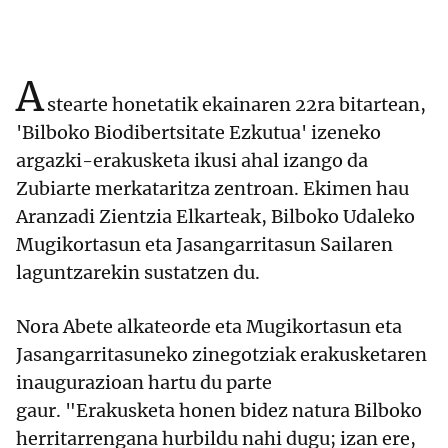
A
stearte honetatik ekainaren 22ra bitartean,
'Bilboko Biodibertsitate Ezkutua' izeneko
argazki-erakusketa ikusi ahal izango da
Zubiarte merkataritza zentroan. Ekimen hau
Aranzadi Zientzia Elkarteak, Bilboko Udaleko
Mugikortasun eta Jasangarritasun Sailaren
laguntzarekin sustatzen du.
Nora Abete alkateorde eta Mugikortasun eta
Jasangarritasuneko zinegotziak erakusketaren
inaugurazioan hartu du parte
gaur. "Erakusketa honen bidez natura Bilboko
herritarrengana hurbildu nahi dugu; izan ere,