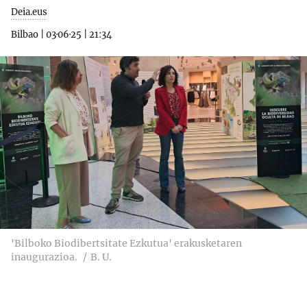
Deia.eus
Bilbao
|
03·06·25
|
21:34
'Bilboko Biodibertsitate Ezkutua' erakusketaren
inaugurazioa.
B. U.