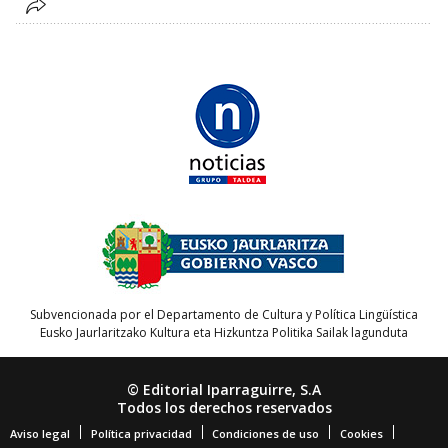
Subvencionada por el Departamento de Cultura y Política Lingüística
Eusko Jaurlaritzako Kultura eta Hizkuntza Politika Sailak lagunduta
© Editorial Iparraguirre, S.A
Todos los derechos reservados
Aviso legal
Política privacidad
Condiciones de uso
Cookies