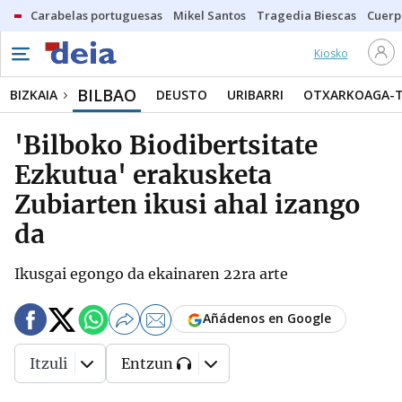
Carabelas portuguesas
Mikel Santos
Tragedia Biescas
Cuerp
Kiosko
BILBAO
BIZKAIA
DEUSTO
URIBARRI
OTXARKOAGA-
'Bilboko Biodibertsitate
Ezkutua' erakusketa
Zubiarten ikusi ahal izango
da
Ikusgai egongo da ekainaren 22ra arte
Añádenos en Google
Itzuli
Entzun