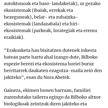
autoktonoak eta baso-landaketak), ur gezako
ekosistemak (ibaiak, errekak eta
hezeguneak), belar- eta zuhaixka-
ekosistemak (landazabala) eta hiri-
ekosistemak (parkeak, lorategiak eta eremu
eraikiak).
"Erakusketa hau bisitatzen dutenek inkesta
batean parte hartu ahal izango dute, Bilboko
espezie berezi eta ekosistema horiei buruz
herritarrek daukaten ezagutza-maila zein den
jakiteko", esan du Nora Abetek.
Gainera, ekimen honen barruan, familiei
zuzendutako tailerra egingo da Bilboko altxor
biologikoak zeintzuk diren jakiteko eta