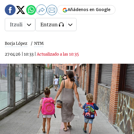
Añádenos en Google
Itzuli
Entzun
Borja López
NTM
27·04·26
|
10:33
|
Actualizado a las 10:35