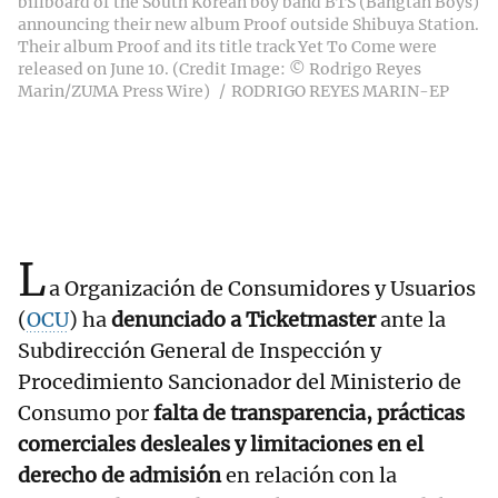
billboard of the South Korean boy band BTS (Bangtan Boys)
announcing their new album Proof outside Shibuya Station.
Their album Proof and its title track Yet To Come were
released on June 10. (Credit Image: © Rodrigo Reyes
Marin/ZUMA Press Wire)
RODRIGO REYES MARIN-EP
L
a Organización de Consumidores y Usuarios
(
OCU
) ha
denunciado a Ticketmaster
ante la
Subdirección General de Inspección y
Procedimiento Sancionador del Ministerio de
Consumo por
falta de transparencia, prácticas
comerciales desleales y limitaciones en el
derecho de admisión
en relación con la