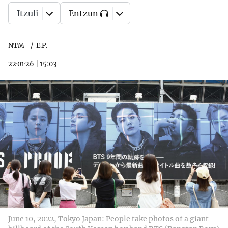
Itzuli
Entzun
NTM
E.P.
22·01·26
|
15:03
June 10, 2022, Tokyo Japan: People take photos of a giant