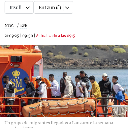
Itzuli
Entzun
NTM
EFE
21·09·25
|
09:50
|
Actualizado a las 09:51
Un grupo de migrantes llegados a Lanzarote la semana