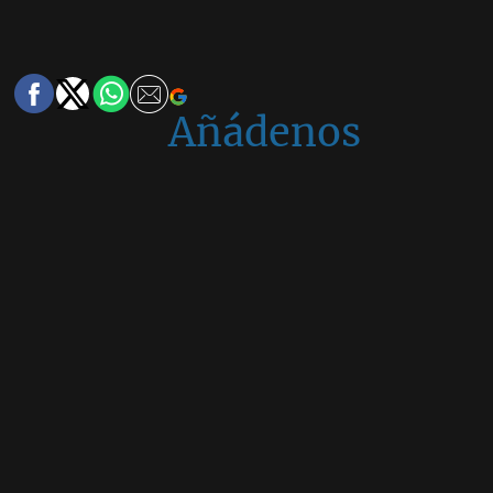
Añádenos
en
Google