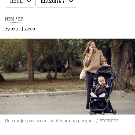
Itzuli
Entzun
NTM / EP
29·07·25
|
22:00
Una mujer pasea con su hijo por un parque.
FREEPIK