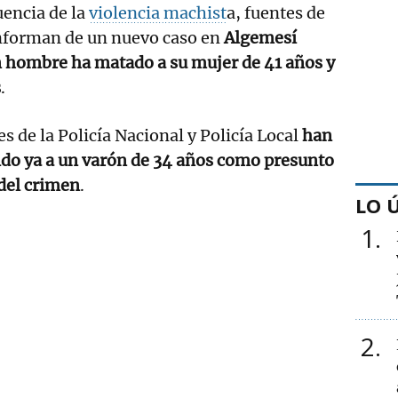
encia de la
violencia machist
a, fuentes de
informan de un nuevo caso en
Algemesí
 hombre ha matado a su mujer de 41 años y
s
.
s de la Policía Nacional y Policía Local
han
ido ya a un varón de 34 años como presunto
del crimen
.
LO 
1
2