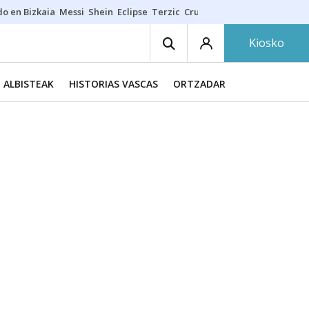
do en Bizkaia
Messi
Shein
Eclipse
Terzic
Cruz Gorbeia
Guía Macarfi
Kiosko
ALBISTEAK
HISTORIAS VASCAS
ORTZADAR