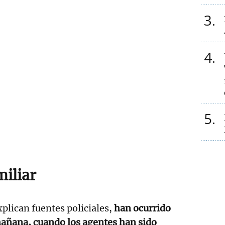
3
4
5
miliar
plican fuentes policiales,
han ocurrido
 mañana, cuando los agentes han sido