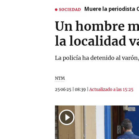
Muere la periodista 
SOCIEDAD
Un hombre mat
la localidad 
La policía ha detenido al varó
NTM
25·06·25
|
08:39
|
Actualizado a las 15:25