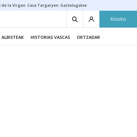
 de la Virgen
Casa Targaryen
Gaztelugatxe
Athletic
Aste Nagusia
C
Kiosko
ALBISTEAK
HISTORIAS VASCAS
ORTZADAR