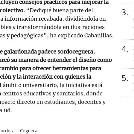
cluyen consejos prácticos para mejorar la
3
colectivo.
“Dediqué buena parte del
 la información recabada, dividiéndola en
bles y transformándola en ilustraciones
as y pedagógicas”, ha explicado Cabanillas.
4
nte galardonada padece sordoceguera,
arcó su manera de entender el diseño como
cambio para ofrecer herramientas para
5
ión y la interacción con quienes la
l ámbito universitario, la iniciativa está
a centros educativos y sanitarios, donde
pacto directo en estudiantes, docentes y
alud.
Sordos
Ceguera