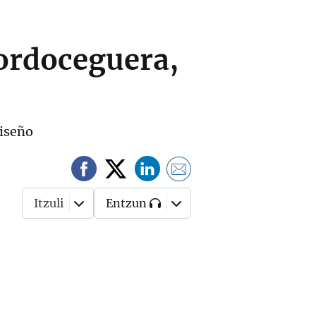
sordoceguera,
Diseño
Itzuli
Entzun