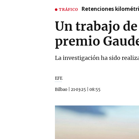
Retenciones kilométri
TRÁFICO
Un trabajo de
premio Gaud
La investigación ha sido realiz
EFE
Bilbao
|
21·03·25
|
08:55