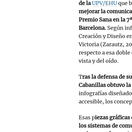
de la
UPV/EHU
que 
mejorar la comunica
Premio Sana en la 7
Barcelona.
Según inf
Creación y Diseño en
Victoria (Zarautz, 2
respecto a esa doble
vista y del oído.
T
ras la defensa de 
Cabanillas obtuvo la
infografías diseñado
accesible, los conce
Esas p
iezas gráficas
los sistemas de comu