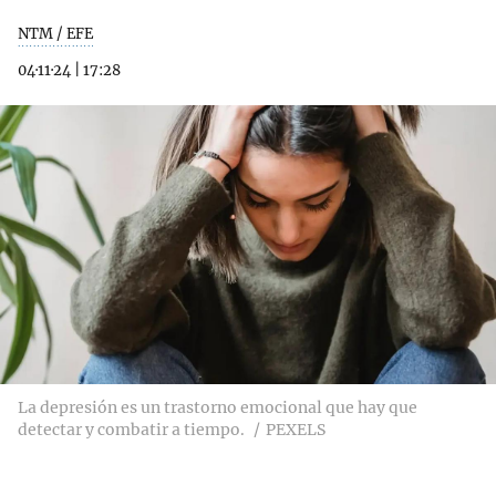
NTM / EFE
04·11·24
|
17:28
La depresión es un trastorno emocional que hay que
detectar y combatir a tiempo.
PEXELS