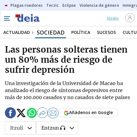
Plagas roedores
Terzic
Eclipse
Violencia de género
Inmigra
Kiosko
SOCIEDAD
ACTUALIDAD
POLÍTICA
SUCESOS
CULTU
Las personas solteras tienen
un 80% más de riesgo de
sufrir depresión
Una investigación de la Universidad de Macao ha
analizado el riesgo de síntomas depresivos entre
más de 100.000 casados y no casados de siete países
Añádenos en Google
Itzuli
Entzun