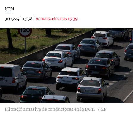
NTM
31·05·24
|
13:58
|
Actualizado a las 15:39
Filtración masiva de conductores en la DGT.
EP