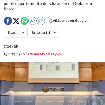
por el departamento de Educación del Gobierno
Vasco
Añádenos en Google
Itzuli
Entzun
NTM / EP
14·12·23
|
13:16
|
Actualizado a las 14:40