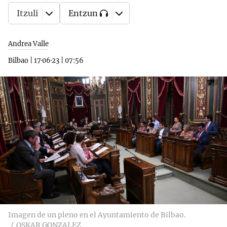
Itzuli
Entzun
Andrea Valle
Bilbao
|
17·06·23
|
07:56
Imagen de un pleno en el Ayuntamiento de Bilbao.
OSKAR GONZALEZ