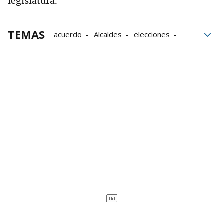
legislatura.
TEMAS
acuerdo
Alcaldes
elecciones
Mayoría absoluta
votos
legislatura
Elecciones 28M