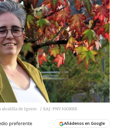
 alcaldía de Igorre.
EAJ-PNV IGORRE
dio preferente
Añádenos en Google