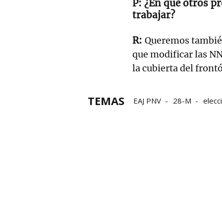
¿En qué otros pr
trabajar?
Queremos también
que modificar las NN
la cubierta del front
TEMAS
EAJ PNV
28-M
elecc