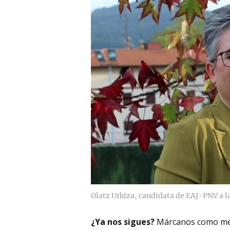
Olatz Urkiza, candidata de EAJ-PNV a la
¿Ya nos sigues?
Márcanos como me