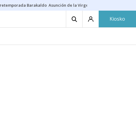
retemporada Barakaldo
Asunción de la Virgen
Casa Targaryen
Gazt
Kiosko