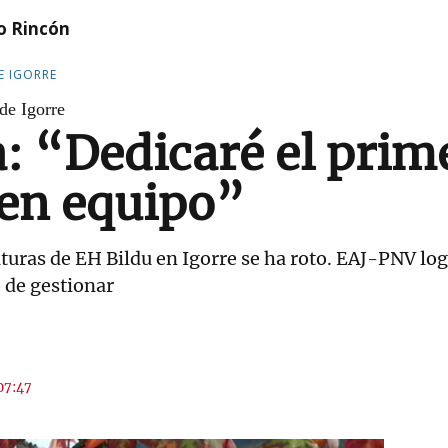
o Rincón
E IGORRE
de Igorre
a: “Dedicaré el prim
en equipo”
turas de EH Bildu en Igorre se ha roto. EAJ-PNV log
 de gestionar
 07:47