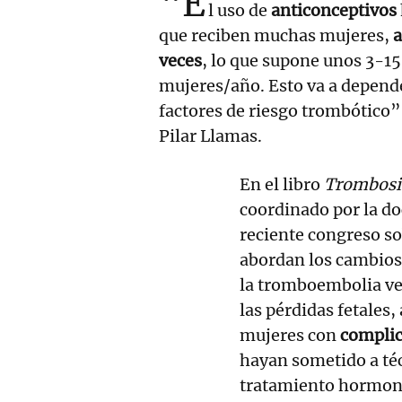
“E
l uso de
anticonceptivos
que reciben muchas mujeres,
a
veces
, lo que supone unos 3-1
mujeres/año. Esto va a depend
factores de riesgo trombótico”
Pilar Llamas.
En el libro
Trombosis 
coordinado por la do
reciente congreso so
abordan los cambios 
la tromboembolia ven
las pérdidas fetales
mujeres con
complic
hayan sometido a téc
tratamiento hormon