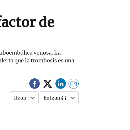
factor de
romboembólica venosa. ha
alerta que la trombosis es una
Itzuli
Entzun