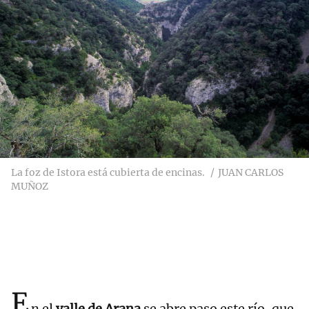
La foz de Istora está cubierta de encinas.
JUAN CARLOS
MUÑOZ
E
n el
valle de Arana
se abre paso este río, que