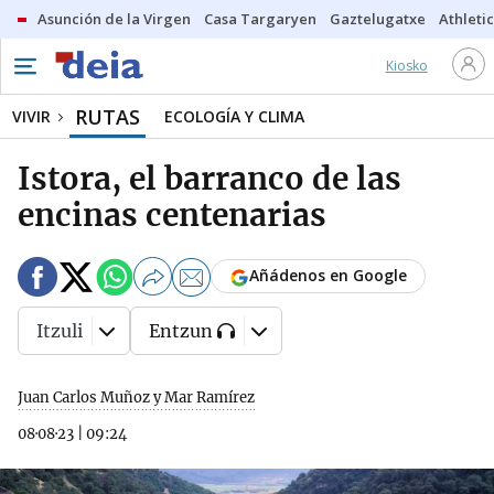
Asunción de la Virgen
Casa Targaryen
Gaztelugatxe
Athletic
Kiosko
RUTAS
VIVIR
ECOLOGÍA Y CLIMA
Istora, el barranco de las
encinas centenarias
Añádenos en Google
Itzuli
Entzun
Juan Carlos Muñoz y Mar Ramírez
08·08·23
|
09:24