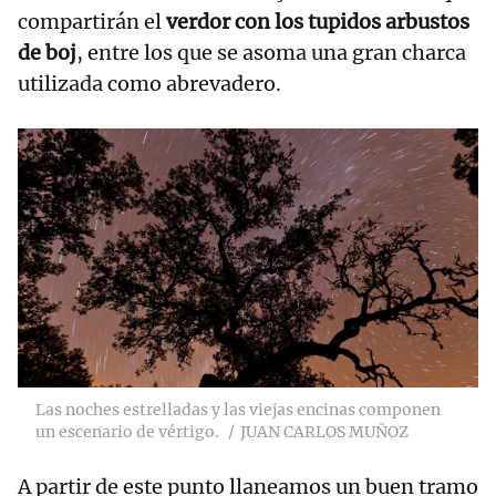
compartirán el
verdor con los tupidos arbustos
de boj
, entre los que se asoma una gran charca
utilizada como abrevadero.
Las noches estrelladas y las viejas encinas componen
un escenario de vértigo.
JUAN CARLOS MUÑOZ
A partir de este punto llaneamos un buen tramo