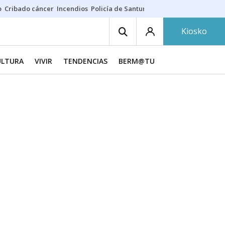
o
Cribado cáncer
Incendios
Policía de Santurtzi
Aeropuerto de Bilba
Kiosko
ULTURA
VIVIR
TENDENCIAS
BERM@TU