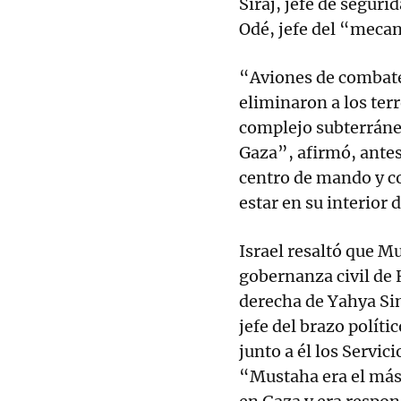
Siraj, jefe de seguri
Odé, jefe del “meca
“Aviones de combate 
eliminaron a los ter
complejo subterráneo
Gaza”, afirmó, antes
centro de mando y co
estar en su interior
Israel resaltó que M
gobernanza civil de
derecha de Yahya Sin
jefe del brazo políti
junto a él los Servi
“Mustaha era el más 