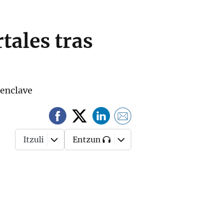
tales tras
 enclave
Itzuli
Entzun