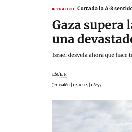
Cortada la A-8 sentid
TRÁFICO
Gaza supera l
una devastad
Israel desvela ahora que hace 
Efe/E. P.
Jerusalén
|
04·10·24
|
08:57