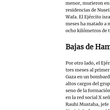
menor, murieron en 
residencias de Nuseir
Wafa. El Ejército isra
meses ha matado a m
ocho kilómetros de tú
Bajas de Ha
Por otro lado, el Ejé
tres meses al primer
Gaza en un bombarde
altos cargos del gru
seno de la formació
en la red social X se
Rauhi Mustaha, jefe