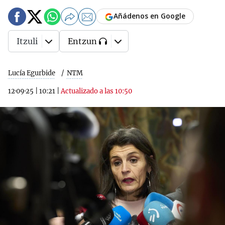
Añádenos en Google
Itzuli
Entzun
Lucía Egurbide
NTM
12·09·25
|
10:21
|
Actualizado a las 10:50