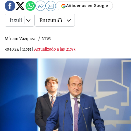
Añádenos en Google
Itzuli
Entzun
Míriam Vázquez
NTM
30·10·24
|
11:33
|
Actualizado a las 21:53