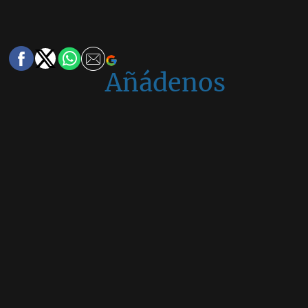
Añádenos
en
Google