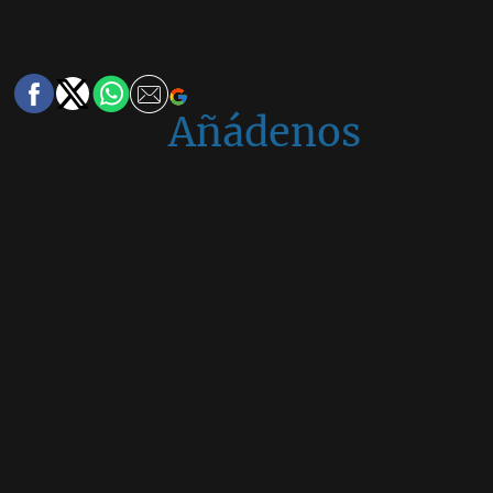
Añádenos
en
Google