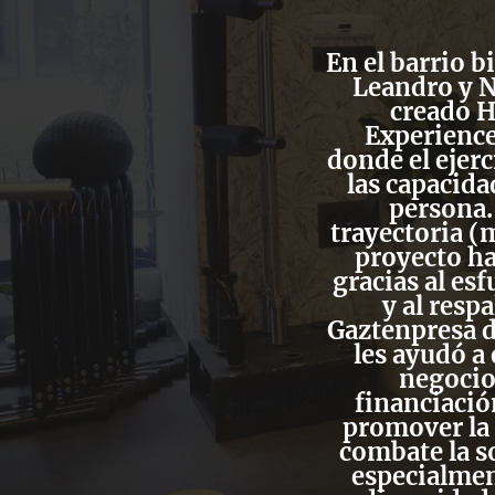
En el barrio b
Leandro y 
creado
H
Experienc
donde el ejerc
las capacida
persona.
trayectoria (
proyecto ha
gracias al es
y al resp
Gaztenpresa
les ayudó a
negocio 
financiació
promover la 
combate la
s
especialmen