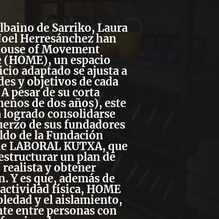
ilbaino de Sarriko, Laura
Noel Herresánchez han
ouse of Movement
e (HOME)
, un espacio
icio adaptado se ajusta a
des y objetivos de cada
 A pesar de su corta
menos de dos años), este
 logrado consolidarse
fuerzo de sus fundadores
aldo de la
Fundación
 de LABORAL KUTXA
, que
 estructurar un plan de
realista y obtener
n. Y es que, además de
actividad física, HOME
oledad y el aislamiento
,
te entre personas con