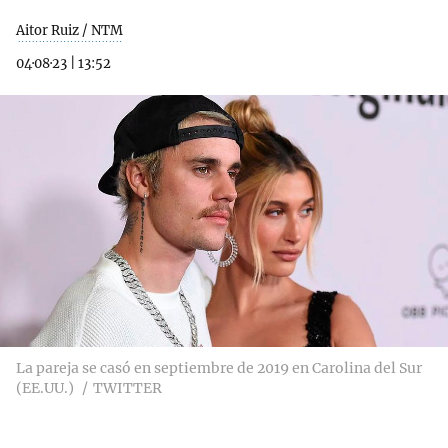
Aitor Ruiz / NTM
04·08·23
|
13:52
La pareja se casó en septiembre de 2019 en Carolina del Sur
(EE.UU.)
TWITTER