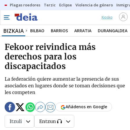
Plagas roedores
Terzic
Eclipse
Violencia de género
Inmigra
Kiosko
BIZKAIA
BILBAO
BARRIOS
ARRATIA
DURANGALDEA
Fekoor reivindica más
derechos para los
discapacitados
La federación quiere aumentar la presencia de sus
asociados en lugares donde se toman decisiones que
les competen
Añádenos en Google
Itzuli
Entzun