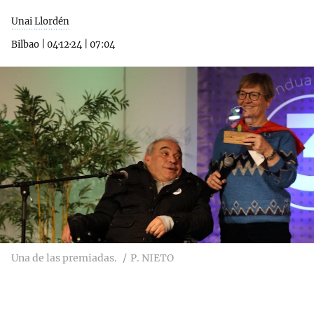
Unai Llordén
Bilbao
|
04·12·24
|
07:04
Una de las premiadas.
P. NIETO