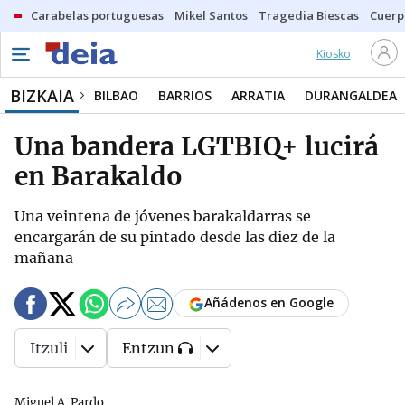
Carabelas portuguesas
Mikel Santos
Tragedia Biescas
Cuerp
Kiosko
BIZKAIA
BILBAO
BARRIOS
ARRATIA
DURANGALDEA
Una bandera LGTBIQ+ lucirá
en Barakaldo
Una veintena de jóvenes barakaldarras se
encargarán de su pintado desde las diez de la
mañana
Añádenos en Google
Itzuli
Entzun
Miguel A. Pardo