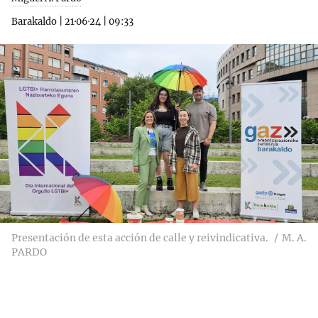
Barakaldo
|
21·06·24
|
09:33
Presentación de esta acción de calle y reivindicativa.
M. A.
PARDO