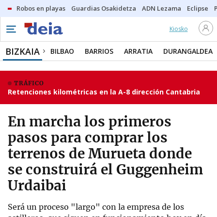
Robos en playas
Guardias Osakidetza
ADN Lezama
Eclipse
Kiosko
BIZKAIA
BILBAO
BARRIOS
ARRATIA
DURANGALDEA
TRÁFICO
Retenciones kilométricas en la A-8 dirección Cantabria
En marcha los primeros
pasos para comprar los
terrenos de Murueta donde
se construirá el Guggenheim
Urdaibai
Será un proceso "largo" con la empresa de los