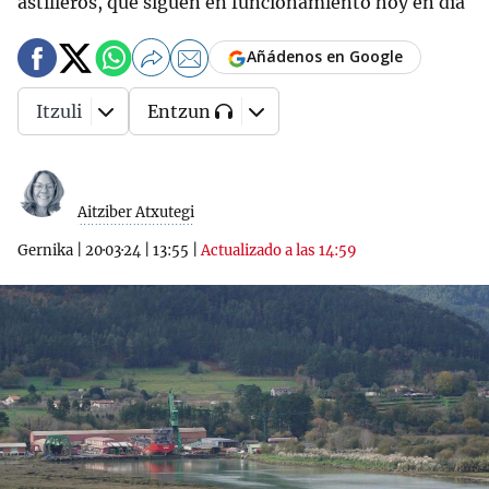
astilleros, que siguen en funcionamiento hoy en día
Añádenos en Google
Itzuli
Entzun
Aitziber Atxutegi
Gernika
|
20·03·24
|
13:55
|
Actualizado a las 14:59