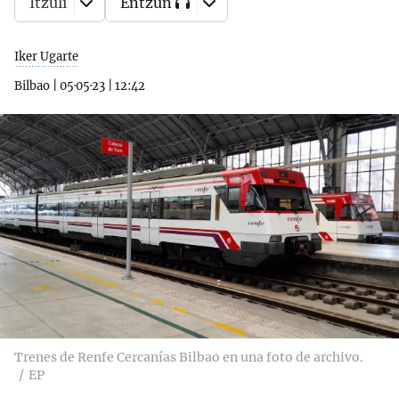
Itzuli
Entzun
Iker Ugarte
Bilbao
|
05·05·23
|
12:42
Trenes de Renfe Cercanías Bilbao en una foto de archivo.
EP