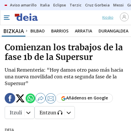
Aviso amarillo
Italia
Eclipse
Terzic
Cruz Gorbeia
Messi
G
Kiosko
BIZKAIA
BILBAO
BARRIOS
ARRATIA
DURANGALDEA
Comienzan los trabajos de la
fase 1b de la Supersur
Unai Rementeria: “Hoy damos otro paso más hacia
una nueva movilidad con esta segunda fase de la
Supersur”
Añádenos en Google
Itzuli
Entzun
DEIA