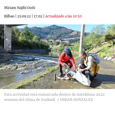
Miriam Najibi Goñi
Bilbao
|
25·09·22
|
17:02
|
Actualizado a las 10:50
Esta actividad está enmarcada dentro de Asteklima 2022:
semana del clima de Euskadi
OSKAR GONZALEZ