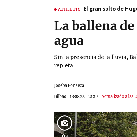
El gran salto de Hug
ATHLETIC
La ballena de
agua
Sin la presencia de la lluvia, B
repleta
Joseba Fonseca
Bilbao
|
18·08·24
|
21:17
|
Actualizado a las 
63