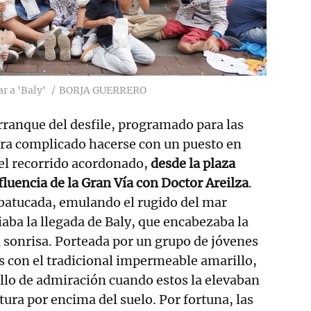
r a 'Baly'
BORJA GUERRERO
rranque del desfile, programado para las
a era complicado hacerse con un puesto en
 el recorrido acordonado,
desde la plaza
fluencia de la Gran Vía con Doctor Areilza
.
 batucada, emulando el rugido del mar
ba la llegada de Baly, que encabezaba la
 sonrisa. Porteada por un grupo de jóvenes
s con el tradicional impermeable amarillo,
lo de admiración cuando estos la elevaban
tura por encima del suelo. Por fortuna, las