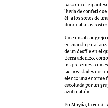
paso era el gigantesc
lluvia de confeti que
él, a los sones de un
iluminaba los rostros
Un colosal cangrejo
en cuando para lanz
de un desfile en el 
tierra adentro, como
los presentes o un e
las novedades que m
elenco una enorme f
escoltada por un gru
azul mahón.
En
Moyúa
, la comiti