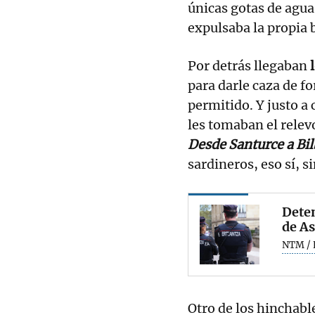
únicas gotas de agua 
expulsaba la propia 
Por detrás llegaban
para darle caza de f
permitido. Y justo a
les tomaban el relev
Desde Santurce a Bi
sardineros, eso sí, s
Deten
de As
NTM / 
Otro de los hinchable