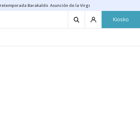
retemporada Barakaldo
Asunción de la Virgen
Casa Targaryen
Gazt
Kiosko