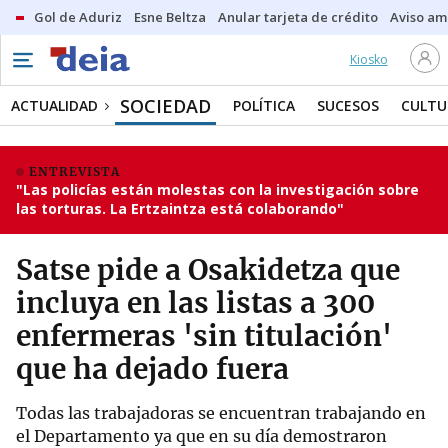
Gol de Aduriz
Esne Beltza
Anular tarjeta de crédito
Aviso am
Kiosko
SOCIEDAD
ACTUALIDAD
POLÍTICA
SUCESOS
CULTU
ENTREVISTA
"Las policías están molestas con la investigación sobre
las torturas. La Ertzaintza está colaborando"
Satse pide a Osakidetza que
incluya en las listas a 300
enfermeras 'sin titulación'
que ha dejado fuera
Todas las trabajadoras se encuentran trabajando en
el Departamento ya que en su día demostraron