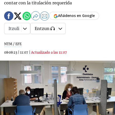
contar con la titulación requerida
Añádenos en Google
Itzuli
Entzun
NTM / EFE
08·08·23
|
11:07
|
Actualizado a las 11:07