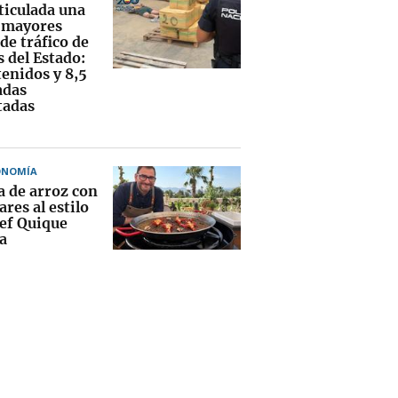
ticulada una
s mayores
de tráfico de
 del Estado:
tenidos y 8,5
adas
tadas
ONOMÍA
a de arroz con
res al estilo
hef Quique
a