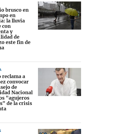
o brusco en
empo en
a: la lluvia
e con
nta y
ilidad de
o este fin de
na
A
o reclama a
ez convocar
nsejo de
idad Nacional
los "agujeros
" de la crisis
uta
S