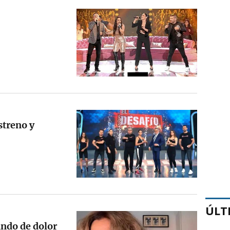
streno y
ÚLT
rando de dolor