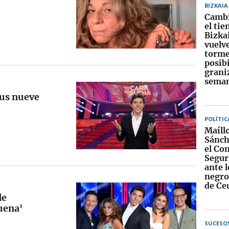
BIZKAIA
Cambi
el ti
Bizkai
vuelv
torme
posib
graniz
sema
sus nueve
POLÍTIC
Maíll
Sánch
el Co
Segur
ante 
negros
de Ce
de
uena'
SUCESO