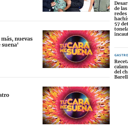
Desar
de la
redes 
hachís
57 de
tonel
incau
es más, nuevas
e suena'
GASTR
Recet
calama
del c
Barell
atro