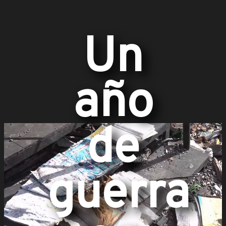
Un
año
de
guerra