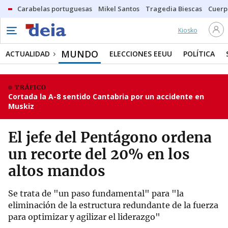
Carabelas portuguesas
Mikel Santos
Tragedia Biescas
Cuerp
Kiosko
MUNDO
ACTUALIDAD
ELECCIONES EEUU
POLÍTICA
TRÁFICO
Cortada la A-8 sentido Cantabria por un accidente en
Muskiz
El jefe del Pentágono ordena
un recorte del 20% en los
altos mandos
Se trata de "un paso fundamental" para "la
eliminación de la estructura redundante de la fuerza
para optimizar y agilizar el liderazgo"