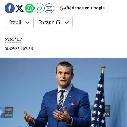
Añádenos en Google
Itzuli
Entzun
NTM / EP
06·05·25
|
07:28