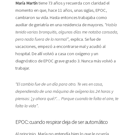
María Martín
tiene 73 años y recuerda con claridad el
momento en que, hace 11 años, unas siglas, EPOC,
cambiaron su vida. Hasta entonces trabajaba como
auxiliar de geriatría en una residencia de mayores.
“Había
tenido varias bronquitis, algunos días me notaba cansada,
pero nada fuera de lo normal”
, explica. Se fue de
vacaciones, empezó a encontrarse mal y acudió al
hospital. De allí volvió a casa con oxígeno y un
diagnóstico de EPOC grave grado 3. Nunca más volvió a
trabajar.
“El cambio fue de un día para otro. Te ves en casa,
dependiendo de una máquina de oxígeno las 24 horas y
piensas: ‘¿y ahora qué?’… Porque cuando te falta el aire, te
falta la vida”
.
EPOC: cuando respirar deja de ser automático
Al principio, María no entendía bien lo que le ocurría.