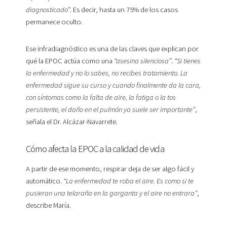
diagnosticado”
. Es decir, hasta un 75% de los casos
permanece oculto.
Ese infradiagnóstico es una de las claves que explican por
qué la EPOC actúa como una
“asesina silenciosa”
.
“Si tienes
la enfermedad y no lo sabes, no recibes tratamiento. La
enfermedad sigue su curso y cuando finalmente da la cara,
con síntomas como la falta de aire, la fatiga o la tos
persistente, el daño en el pulmón ya suele ser importante”
,
señala el Dr. Alcázar-Navarrete.
Cómo afecta la EPOC a la calidad de vida
A partir de ese momento, respirar deja de ser algo fácil y
automático.
“La enfermedad te roba el aire. Es como si te
pusieran una telaraña en la garganta y el aire no entrara”
,
describe María.