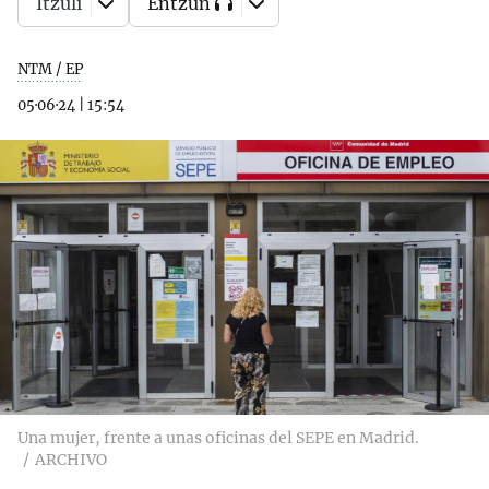
Itzuli
Entzun
NTM / EP
05·06·24
|
15:54
Una mujer, frente a unas oficinas del SEPE en Madrid.
ARCHIVO