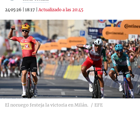
24·05·26
|
18:17
|
Actualizado a las 20:45
El noruego festeja la victoria en Milán.
EFE